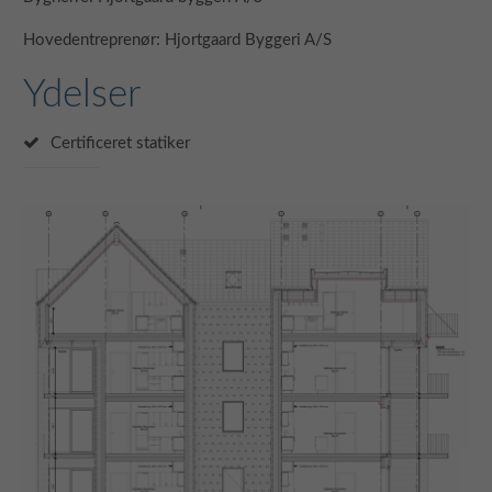
N
a
Hovedentreprenør: Hjortgaard Byggeri A/S
P
Ydelser
S
n
Certificeret statiker
a
l
o
p
N
B
B
P
N
d
D
B
-
S