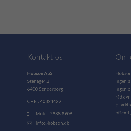
Kontakt os
Om 
Hobson ApS
Hobson
Stenager 2
Ingeniø
6400 Sønderborg
ingeniø
rådgivn
CVR.: 40324429
til arki
offentl
Mobil: 2988 8909
info@hobson.dk