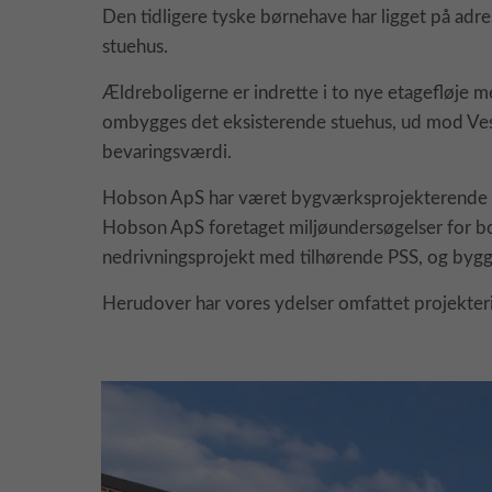
Den tidligere tyske børnehave har ligget på adre
stuehus.
Ældreboligerne er indrette i to nye etagefløje m
ombygges det eksisterende stuehus, ud mod Veste
bevaringsværdi.
Hobson ApS har været bygværksprojekterende og 
Hobson ApS foretaget miljøundersøgelser for bor
nedrivningsprojekt med tilhørende PSS, og bygg
Herudover har vores ydelser omfattet projekterin