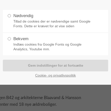
Projektering
Nødvendig
Byggeledelse
Bygherrerådgivning
Tillad de cookies der er nødvendige samt Google
Fonts. Dette er krævet for at vise siden
Bekvem
Indlæs cookies fra Google Fonts og Google
Analytics, Youtube mm.
Cookie- og privatlivspolitik
nter
gen B42 og arkitekterne Blaavand & Hansson
center med 18 nye ældreboliger.