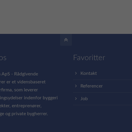
os
Favoritter
Kontakt
 ApS - Rådgivende
rer er et vidensbaseret
Referencer
rfirma, som leverer
ingsydelser indenfor byggeri
Job
tekter, entreprenører,
ige og private bygherrer.