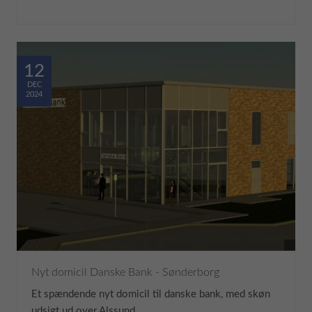
12
DEC
2024
Nyt domicil Danske Bank - Sønderborg
Et spændende nyt domicil til danske bank, med skøn
udsigt ud over Alssund.